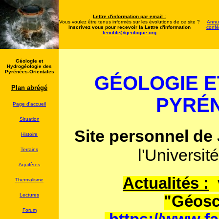
Lettre d'information par email :
Vous voulez être tenus informés sur les évolutions de ce site ?
Annua
Inscrivez vous pour recevoir la Lettre d'information
confé
lenoble@geologue.org
Géologie et
Hydrogéologie des
Pyrénées-Orientales
GÉOLOGIE E
Plan abrégé
PYRÉN
Page d'accueil
Situation
Site personnel de
Histoire
l'Universit
Terrains
Aquifères
Actualités :
v
Thermalisme
Lectures
"Géosc
Forum