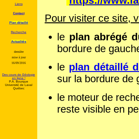
https://www.f
Liens
Contact
Pour visiter ce site, 
Plan détaillé
Recherche
le
plan abrégé d
Actualités
bordure de gauche :
dernière
mise à jour
16/09/2016
le
plan détaillé d
Des cours de Géologie
sur la bordure de
en ligne !
P.A. Bourque
Université de Laval
Québec
le
moteur de rech
reste visible en 